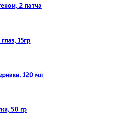
еном, 2 патча
глаз, 15гр
ерники, 120 мл
ки, 50 гр