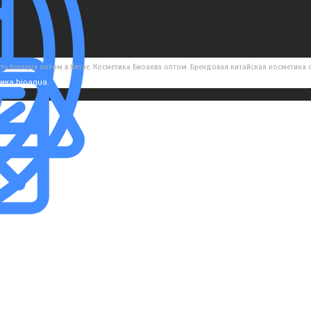
ть bioaqua оптом в Китае. Косметика Биоаква оптом. Брендовая китайская косметика
ика bioaqua.