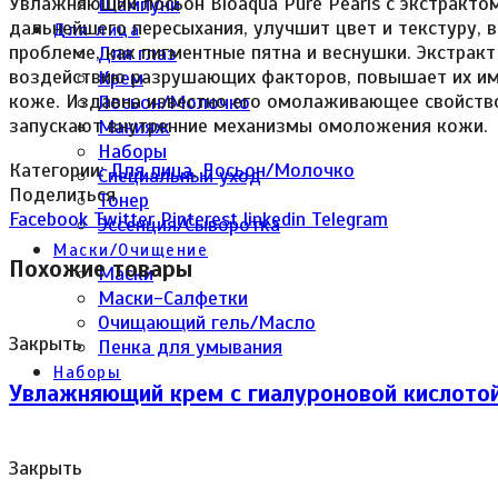
Увлажняющий лосьон Bioaqua Pure Pearls с экстракто
Шампуни
дальнейшего пересыхания, улучшит цвет и текстуру, 
Для лица
проблеме, как пигментные пятна и веснушки. Экстрак
Для глаз
воздействию разрушающих факторов, повышает их имм
Крем
коже. Издавна известно его омолаживающее свойство
Лосьон/Молочко
запускают внутренние механизмы омоложения кожи.
Макияж
Наборы
Категории:
Для лица
,
Лосьон/Молочко
Специальный уход
Поделиться
Тонер
Facebook
Twitter
Pinterest
linkedin
Telegram
Эссенция/Сыворотка
Маски/Очищение
Похожие товары
Маски
Маски-Салфетки
Очищающий гель/Масло
Закрыть
Пенка для умывания
Наборы
Увлажняющий крем с гиалуроновой кислотой 
Закрыть