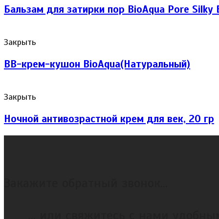
Бальзам для затирки пор BioAqua Pore Silky 
Закрыть
ВВ-крем-кушон BioAqua(Натуральный)
Закрыть
Ночной антивозрастной крем для век, 20 гр
Закажите обратный звонок...
... или свяжитесь с нами удобн