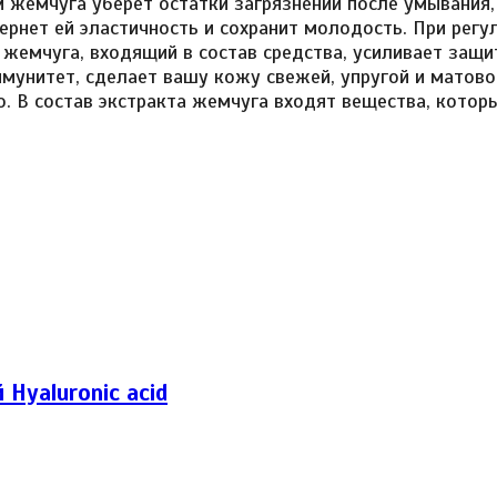
м жемчуга уберет остатки загрязнений после умывания
вернет ей эластичность и сохранит молодость. При рег
т жемчуга, входящий в состав средства, усиливает за
унитет, сделает вашу кожу свежей, упругой и матово
. В состав экстракта жемчуга входят вещества, котор
Hyaluronic acid