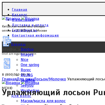
Главная
Каталог
О компании
Доставка и оплата
Китайская косметика Bioaqua
Сертификаты
оптом от 25 000 руб. в Москве
Контактная информация
Бренды
Beotua
info@asiana.ru
Images
Email для вопросов и заявок
Nice
One spring
Click to enlarge
Rorec
RUJNG
8 (800)302-78-26
Главная
Для лица
Лосьон/Молочко
Увлажняющий лосьон
Seaphlai
Seeyou
МЕНЮ
Увлажняющий лосьон Pure
Wuzhetian
Для волос
Маски/масла для волос