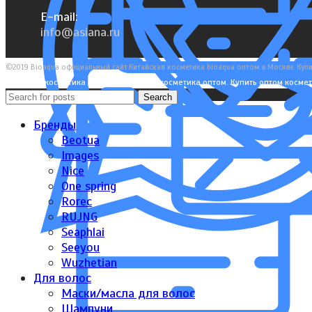
E-mail:
info@asiana.ru
©2019 Bioaqua официальный сайт.Китайская косметика bioaqua оптом в Москве. Купи
Японская косметика оптом. Корейская косметика оптом. Купить оптом космет
Search
Бренды
Beotua
Images
Nice
One spring
Rorec
RUJNG
Seaphlai
Seeyou
Wuzhetian
Для волос
Маски/масла для волос
Шампуни