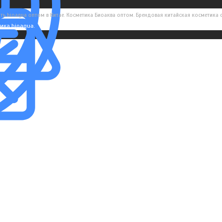
ть bioaqua оптом в Китае. Косметика Биоаква оптом. Брендовая китайская косметика
ика bioaqua.