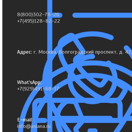
8(800)302-78-26
+7(495)128-82-22
Адрес:
г. Москва, Волгоградский проспект, д. 42,
What'sApp:
+7(929)491-68-17
E-mail:
info@asiana.ru