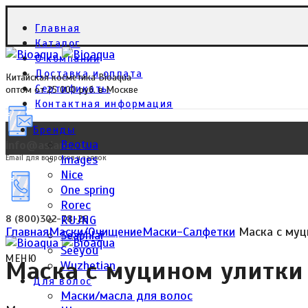
Главная
Каталог
О компании
Доставка и оплата
Китайская косметика Bioaqua
Сертификаты
оптом от 25 000 руб. в Москве
Контактная информация
Бренды
Beotua
info@asiana.ru
Images
Email для вопросов и заявок
Nice
One spring
Click to enlarge
Rorec
RUJNG
8 (800)302-78-26
Главная
Маски/Очищение
Маски-Салфетки
Маска с муци
Seaphlai
Seeyou
МЕНЮ
Маска с муцином улитки S
Wuzhetian
Для волос
Маски/масла для волос