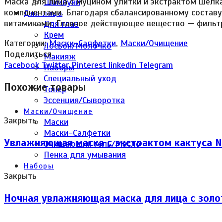
Маска для лица с муцином улитки и экстрактом шелк
Шампуни
компонентами. Благодаря сбалансированному составу
Для лица
витаминами. Главное действующее вещество — фильтр
Для глаз
Крем
Категории:
Маски-Салфетки
,
Маски/Очищение
Лосьон/Молочко
Поделиться
Макияж
Facebook
Twitter
Pinterest
linkedin
Telegram
Наборы
Специальный уход
Похожие товары
Тонер
Эссенция/Сыворотка
Маски/Очищение
Закрыть
Маски
Маски-Салфетки
Увлажняющая маска с экстрактом кактуса Na
Очищающий гель/Масло
Пенка для умывания
Наборы
Закрыть
Ночная увлажняющая маска для лица с золо