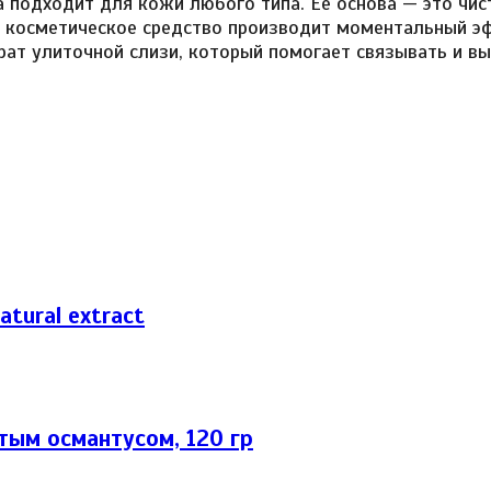
а подходит для кожи любого типа. Ее основа — это чи
 косметическое средство производит моментальный эф
ат улиточной слизи, который помогает связывать и в
tural extract
тым османтусом, 120 гр