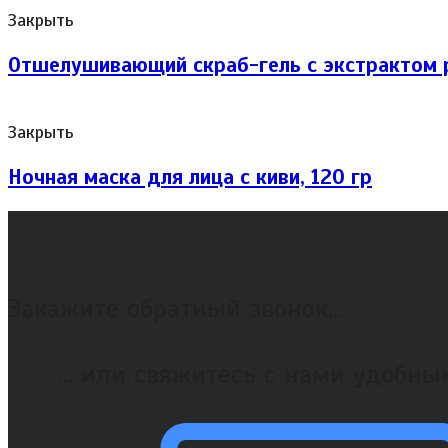
Закрыть
Отшелушивающий скраб-гель с экстрактом р
Закрыть
Ночная маска для лица с киви, 120 гр
Закажите обратный звонок...
... или свяжитесь с нами удобн