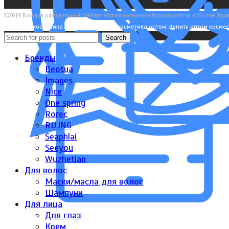
©2019 Bioaqua официальный сайт.Китайская косметика bioaqua оптом в Москве. Купи
Японская косметика оптом. Корейская косметика оптом. Купить оптом космет
Search
Бренды
Beotua
Images
Nice
One spring
Rorec
RUJNG
Seaphlai
Seeyou
Wuzhetian
Для волос
Маски/масла для волос
Шампуни
Для лица
Для глаз
Крем